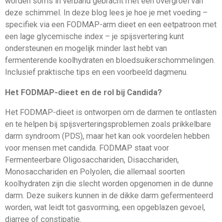
worden soms in verband gebracht met een overgroei van
deze schimmel. In deze blog lees je hoe je met voeding –
specifiek via een FODMAP-arm dieet en een eetpatroon met
een lage glycemische index – je spijsvertering kunt
ondersteunen en mogelijk minder last hebt van
fermenterende koolhydraten en bloedsuikerschommelingen.
Inclusief praktische tips en een voorbeeld dagmenu.
Het FODMAP-dieet en de rol bij Candida?
Het FODMAP-dieet is ontworpen om de darmen te ontlasten
en te helpen bij spijsverteringsproblemen zoals prikkelbare
darm syndroom (PDS), maar het kan ook voordelen hebben
voor mensen met candida. FODMAP staat voor
Fermenteerbare Oligosacchariden, Disacchariden,
Monosacchariden en Polyolen, die allemaal soorten
koolhydraten zijn die slecht worden opgenomen in de dunne
darm. Deze suikers kunnen in de dikke darm gefermenteerd
worden, wat leidt tot gasvorming, een opgeblazen gevoel,
diarree of constipatie.