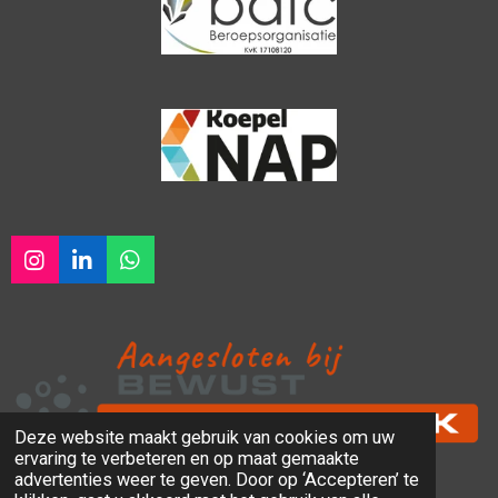
I
L
W
n
i
h
s
n
a
t
k
t
a
e
s
g
d
A
r
I
p
a
n
p
Deze website maakt gebruik van cookies om uw
m
ervaring te verbeteren en op maat gemaakte
© 2024 - 2026 Lift My Health
advertenties weer te geven. Door op ‘Accepteren’ te
Powered by
JouwWeb