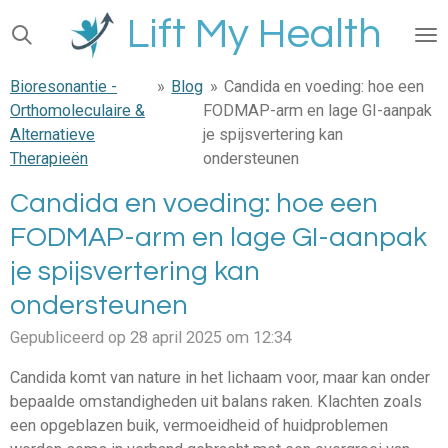
Ga
Lift My Health
direct
naar
Bioresonantie -
»
Blog
»
Candida en voeding: hoe een
de
Orthomoleculaire &
FODMAP-arm en lage GI-aanpak
hoofdinhoud
Alternatieve
je spijsvertering kan
Therapieën
ondersteunen
Candida en voeding: hoe een
FODMAP-arm en lage GI-aanpak
je spijsvertering kan
ondersteunen
Gepubliceerd op 28 april 2025 om 12:34
Candida komt van nature in het lichaam voor, maar kan onder
bepaalde omstandigheden uit balans raken. Klachten zoals
een opgeblazen buik, vermoeidheid of huidproblemen