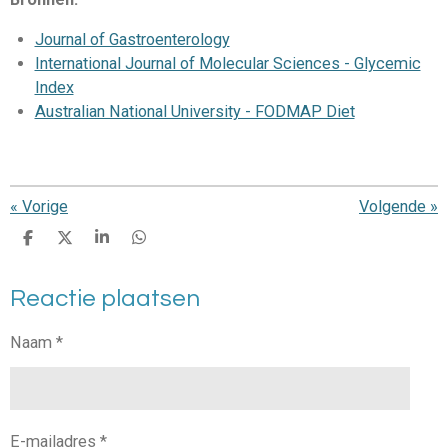
Journal of Gastroenterology
International Journal of Molecular Sciences - Glycemic
Index
Australian National University - FODMAP Diet
«
Vorige
Volgende
»
D
D
S
D
e
e
h
e
l
e
a
l
Reactie plaatsen
e
l
r
e
n
e
n
Naam *
E-mailadres *