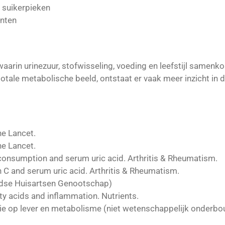
 suikerpieken
nten
 waarin urinezuur, stofwisseling, voeding en leefstijl samenk
totale metabolische beeld, ontstaat er vaak meer inzicht in 
he Lancet.
he Lancet.
l consumption and serum uric acid. Arthritis & Rheumatism.
n C and serum uric acid. Arthritis & Rheumatism.
dse Huisartsen Genootschap)
ty acids and inflammation. Nutrients.
ie op lever en metabolisme (niet wetenschappelijk onderb