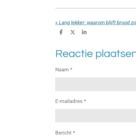
«
Lang lekker: waarom blijft brood z
D
D
S
e
e
h
l
e
a
e
l
r
Reactie plaatse
n
e
Naam *
E-mailadres *
Bericht *