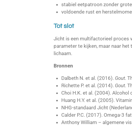
stabiel eetpatroon zonder grote
voldoende rust en herstelmome
Tot slot
Jicht is een multifactorieel proces
parameter te kijken, maar naar het 
lichaam.
Bronnen
Dalbeth N. et al. (2016).
Gout
. T
Richette P. et al. (2014).
Gout
. T
Choi H.K. et al. (2004). Alcoho
Huang H.Y. et al. (2005). Vitami
NHG-standaard Jicht (Nederlan
Calder P.C. (2017). Omega-3 fat
Anthony William – algemene vis