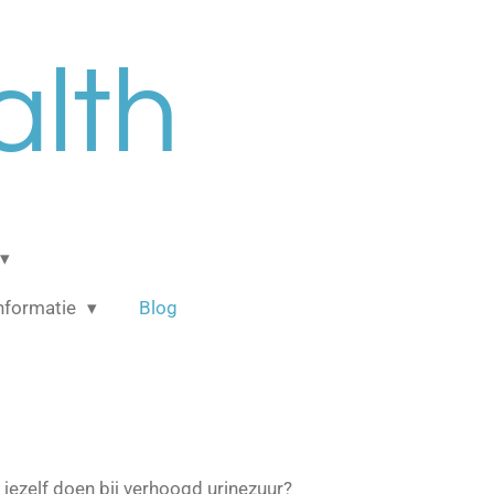
alth
informatie
Blog
 jezelf doen bij verhoogd urinezuur?