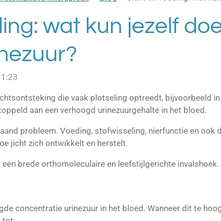
ing: wat kun jezelf doe
inezuur?
11:23
ichtsontsteking die vaak plotseling optreedt, bijvoorbeeld in 
oppeld aan een verhoogd urinezuurgehalte in het bloed.
taand probleem. Voeding, stofwisseling, nierfunctie en ook 
oe jicht zich ontwikkelt en herstelt.
it een brede orthomoleculaire en leefstijlgerichte invalshoek.
ogde concentratie urinezuur in het bloed. Wanneer dit te hoog
 tot: