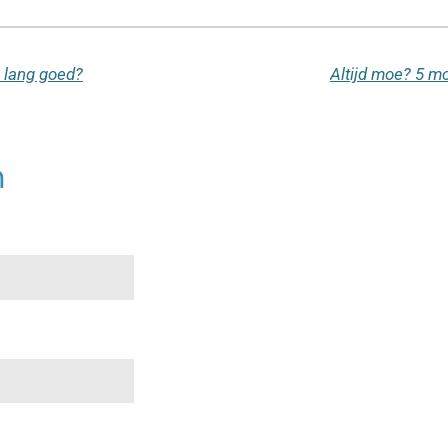
o lang goed?
Altijd moe? 5 m
n